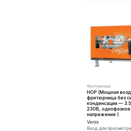
Фритюрница
HOP (Мощная воз
фритюрница без с
конденсации — 3.5
230В, однофазное
напрежение )
Venix
Вход для просмотра