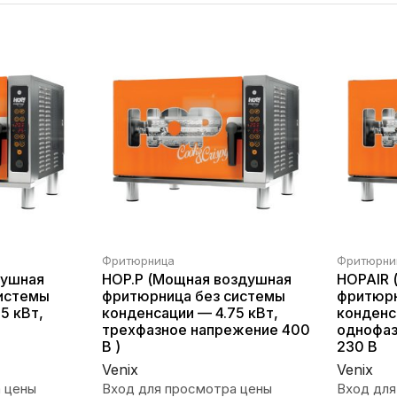
Фритюрница
Фритюрни
душная
HOP.P (Мощная воздушная
HOPAIR 
истемы
фритюрница без системы
фритюрн
5 кВт,
конденсации — 4.75 кВт,
конденс
трехфазное напрежение 400
однофаз
В )
230 В
Venix
Venix
 цены
Вход для просмотра цены
Вход для