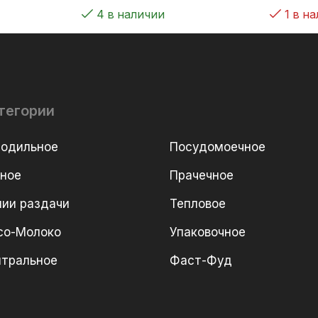
4 в наличии
1 в н
тегории
лодильное
Посудомоечное
рное
Прачечное
ии раздачи
Тепловое
со-Молоко
Упаковочное
йтральное
Фаст-Фуд