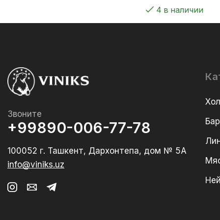
4 в наличии
Ка
Хо
Звоните
Ба
+99890-006-77-78
Лин
100052 г. Ташкент, Дархонтепа, дом № 5А
Мя
info@viniks.uz
Не