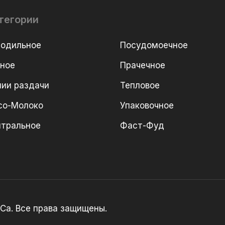
тегории
лодильное
Посудомоечное
рное
Прачечное
ии раздачи
Тепловое
со-Молоко
Упаковочное
йтральное
Фаст-Фуд
Ca. Все права защищены.