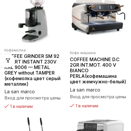
Кофемолка
Кофе машина
COFFEE GRINDER SM 92
COFFEE MACHINE D.C
SMART INSTANT 230V
2GR INT.MOT. 400 V
RAL 9006 — METAL
BIANCO
GREY without TAMPER
PERLA(кофемашина
(кофемолка цвет серый
цвет жемчужно-белый)
металлик)
La san marco
La san marco
Вход для просмотра цены
Вход для просмотра цены
1 в наличии
1 в наличии