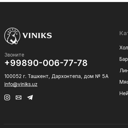
Ка
Хо
Звоните
Ба
+99890-006-77-78
Лин
100052 г. Ташкент, Дархонтепа, дом № 5А
Мя
info@viniks.uz
Не