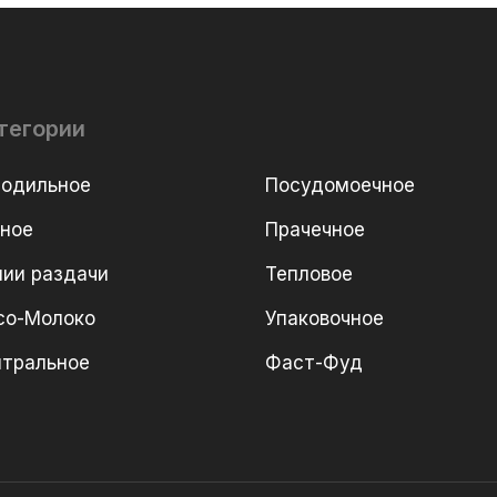
тегории
лодильное
Посудомоечное
рное
Прачечное
ии раздачи
Тепловое
со-Молоко
Упаковочное
йтральное
Фаст-Фуд