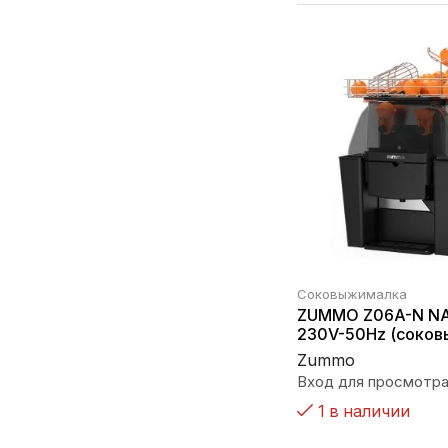
Соковыжималка
ZUMMO Z06A-N N
230V-50Hz (соков
Zummo
Вход для просмотра
1 в наличии