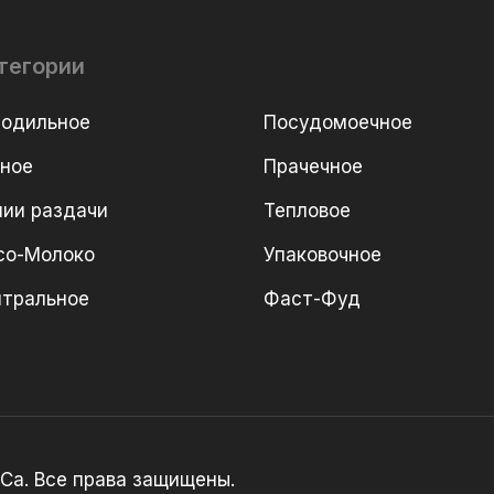
тегории
лодильное
Посудомоечное
рное
Прачечное
ии раздачи
Тепловое
со-Молоко
Упаковочное
йтральное
Фаст-Фуд
Ca. Все права защищены.