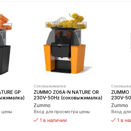
Соковыжималка
Соковыжи
ATURE GP
ZUMMO Z06A-N NATURE OR
ZUMMO 
ыжималка)
230V-50Hz (соковыжималка)
230V-50
Zummo
Zummo
 цены
Вход для просмотра цены
Вход для
1 в наличии
1 в н