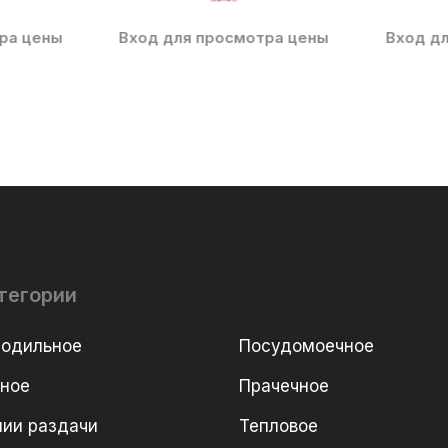
ра цены
Вход для просмотра цены
Вход д
тегории
лодильное
Посудомоечное
рное
Прачечное
ии раздачи
Тепловое