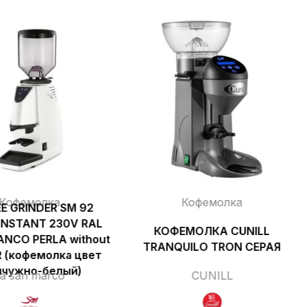
Кофемолка
Кофемолка
E GRINDER SM 92
INSTANT 230V RAL
КОФЕМОЛКА CUNILL
ANCO PERLA without
TRANQUILO TRON СЕРАЯ
 (кофемолка цвет
чужно-белый)
a san marco
CUNILL