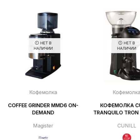
НЕТ В
НЕТ В
НАЛИЧИИ
НАЛИЧИИ
Кофемолка
Кофемолк
COFFEE GRINDER MMD6 ON-
КОФЕМОЛКА CU
DEMAND
TRANQUILO TRON
Magister
CUNILL