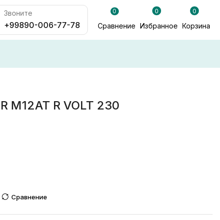
0
0
0
Звоните
+99890-006-77-78
Сравнение
Избранное
Корзина
R M12AT R VOLT 230
Сравнение