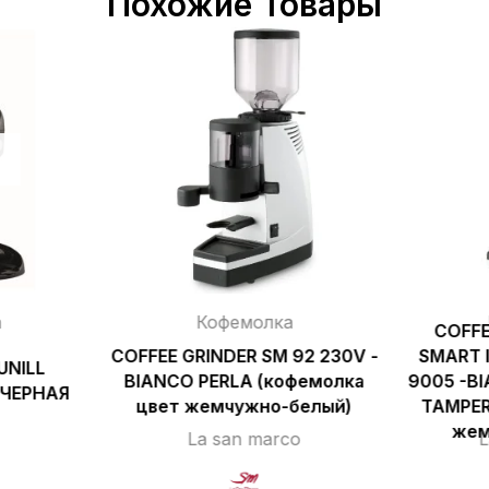
Похожие Товары
а
Кофемолка
COFFE
COFFEE GRINDER SM 92 230V -
SMART 
NILL
BIANCO PERLA (кофемолка
9005 -BI
 ЧЕРНАЯ
цвет жемчужно-белый)
TAMPER
жем
La san marco
L